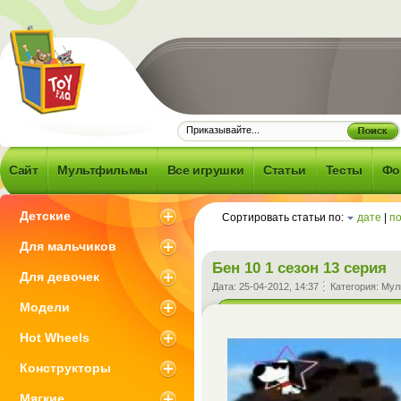
Frequently
d Question -
об игрушках и
Сайт
Мультфильмы
Все игрушки
Статьи
Тесты
Фо
 что с ними
зано
Детские
Сортировать статьи по:
дате
|
п
Для мальчиков
Бен 10 1 сезон 13 серия
Для девочек
Дата:
25-04-2012, 14:37
Категория:
Мул
Модели
Hot Wheels
Конструкторы
Мягкие