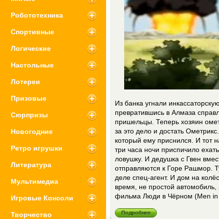
Робототехника
Спортивные
Логические
Настольные
Лотереи
Призовые
Из банка угнали инкассаторскую
превратившись в Алмаза справля
Сюрпризы
пришельцы. Теперь хозяин омет
Новогодние
за это дело и достать Ометрикс
который ему приснился. И тот н
Ретро игрушки
три часа ночи приспичило ехат
ловушку. И дедушка с Гвен вмес
Литература
отправляются к Горе Рашмор. Т
деле спец-агент. И дом на колё
Мультимедиа
время, не простой автомобиль,
фильма Люди в Чёрном (Men in B
Игровые Консоли
Подробнее
Творчество