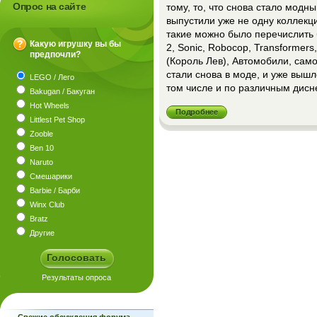
Опрос на сайте
тому, то, что снова стало модны
выпустили уже не одну коллекци
такие можно было перечислить 
Какую игрушку вы бы
2, Sonic, Robocop, Transformers,
предпочли?
?
(Король Лев), Автомобили, самол
стали снова в моде, и уже вышл
LEGO / Лего
том числе и по различным дис
Bakugan / Бакуган
Hot Wheels
Подробнее
Littlest Pet Shop
Zooble
Ben 10
Naruto
Смешарики
Barbie / Барби
Winx Club
Bratz
Другие
Свежие обсуждения форума