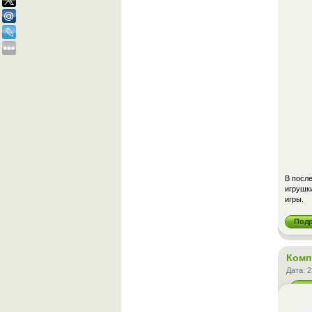
В посл
игрушки
игры.
Под
Комп
Дата:
2