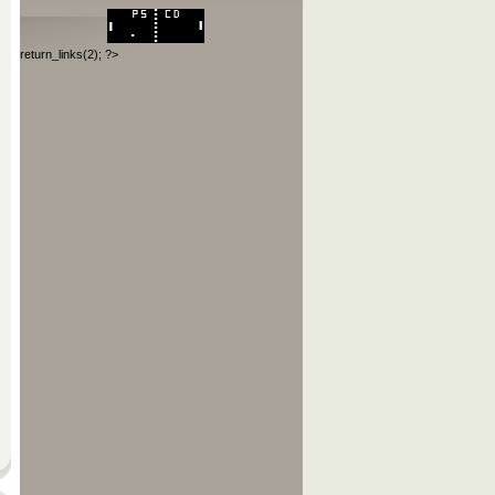
return_links(2); ?>