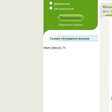
Деревянные
Мишк
Металлические
Дата:
2
Свежие обсуждения форума
return_links(1); ?>