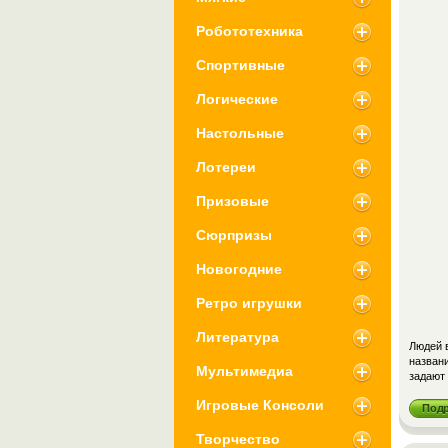
Робототехника
Спортивные
Логические
Настольные
Лотереи
Призовые
Сюрпризы
Новогодние
Ретро игрушки
Литература
Людей 
названи
Мультимедиа
задают 
Игровые Консоли
Под
Творчество