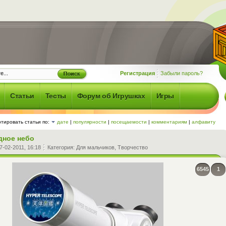
Регистрация
Забыли пароль?
Статьи
Тесты
Форум об Игрушках
Игры
тировать статьи по:
дате
|
популярности
|
посещаемости
|
комментариям
|
алфавиту
дное небо
7-02-2011, 16:18
Категория:
Для мальчиков
,
Творчество
6545
1