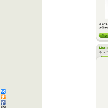
Многие
ребёнка
Под
Магн
Дата:
2