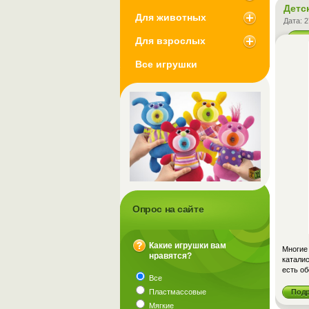
Детс
Для животных
Дата:
2
Для взрослых
Все игрушки
Опрос на сайте
Какие игрушки вам
Многие 
нравятся?
?
каталис
есть об
Все
Пластмассовые
Под
Мягкие