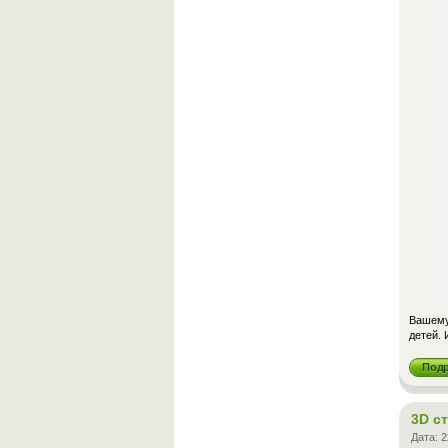
Вашему
детей. 
Под
3D с
Дата:
2