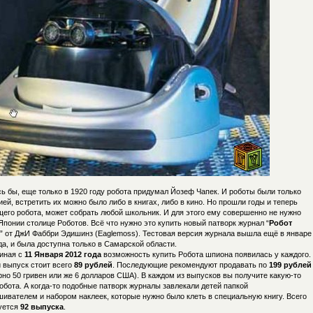
ь бы, еще только в 1920 году робота придумал Йозеф Чапек. И роботы были только
ей, встретить их можно было либо в книгах, либо в кино. Но прошли годы и теперь
щего робота, может собрать любой школьник. И для этого ему совершенно не нужно
Японии столице Роботов. Всё что нужно это купить новый патворк журнал “
Робот
” от ДжИ Фаббри Эдишинз (Eaglemoss). Тестовая версия журнала вышла ещё в январе
да, и была доступна только в Самарской области.
иная с
11 Января 2012 года
возможность купить Робота шпиона появилась у каждого.
 выпуск стоит всего
89 рублей
. Последующие рекомендуют продавать по
199 рублей
но 50 гривен или же 6 долларов США). В каждом из выпусков вы получите какую-то
обота. А когда-то подобные патворк журналы завлекали детей папкой
ивателем и набором наклеек, которые нужно было клеть в специальную книгу. Всего
уется
92 выпуска
.