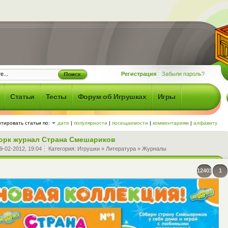
Регистрация
Забыли пароль?
Статьи
Тесты
Форум об Игрушках
Игры
тировать статьи по:
дате
|
популярности
|
посещаемости
|
комментариям
|
алфавиту
орк журнал Страна Смешариков
9-02-2012, 19:04
Категория:
Игрушки
»
Литература
»
Журналы
12403
1