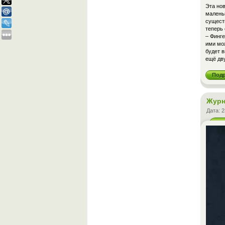
Эта но
маленьк
существ
теперь
– Финге
ими мож
будет в
ещё дв
Под
Журн
Дата:
2