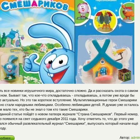
ь все новинки игрушечного мира, достаточно сложно. Да и рассказать охота о самом
ном. Бывает так, что кое-что откладываешь - откладываешь, а потом уже вроде бы
не актуально. Но это так короткое вступление. Мультипликационные герои Смешарики
вно стали народными любимцами. Особенно любимцами детей. Я думаю уже осталось
 мало тех, кто бы не знал о том кто такие Смешарики.
 данной статье пойдёт о новом патворк журнале “Страна Смешариков”. Первый номер,
о появился на свет седьмого декабря 2011 года. Хочу отметить то, что до этого уже
ался обычный развлекательный журнал “Смешарики”, выпускать который начали ещё
году.
Автор:
admin
робнее