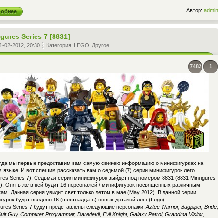
Автор:
admin
робнее
igures Series 7 [8831]
1-02-2012, 20:30
Категория:
LEGO
,
Другое
7482
1
егда мы первые предоставим вам самую свежею информацию о минифигурках на
 языке. И вот спешим рассказать вам о седьмой (7) серии минифигурок лего
gures Series 7). Седьмая серия минифигурок выйдет под номером 8831 (8831 Minifigures
7). Опять же в ней будит 16 персонажей / минифигурок посвящённых различным
ам. Данная серия увидит свет только летом в мае (May 2012). В данной серии
урок будет введено 16 (шестнадцать) новых деталей лего (Lego).
igures Series 7 будут представлены следующие персонажи:
Aztec Warrior, Bagpiper, Bride,
uit Guy, Computer Programmer, Daredevil, Evil Knight, Galaxy Patrol, Grandma Visitor,