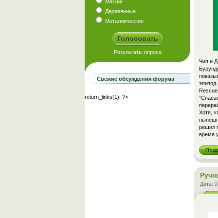
Мягкие
Деревянные
Металлические
Чип и Д
Бурунд
показы
Свежие обсуждения форума
эпизод 
Rescue 
return_links(1); ?>
“Спаса
перераб
Хотя, ч
нынешн
решил п
время у
Под
Ручн
Дата:
2