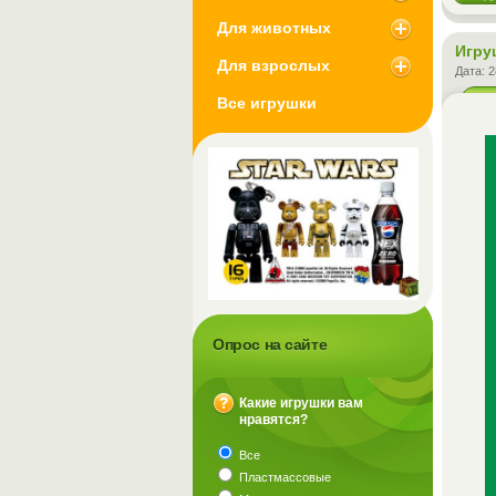
Для животных
Игру
Для взрослых
Дата:
2
Все игрушки
Опрос на сайте
Какие игрушки вам
нравятся?
?
Все
Пластмассовые