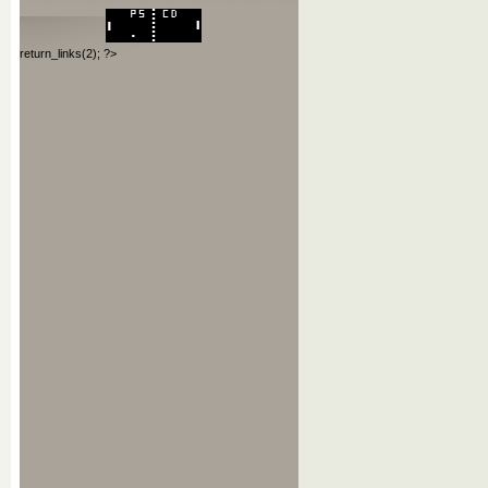
return_links(2); ?>