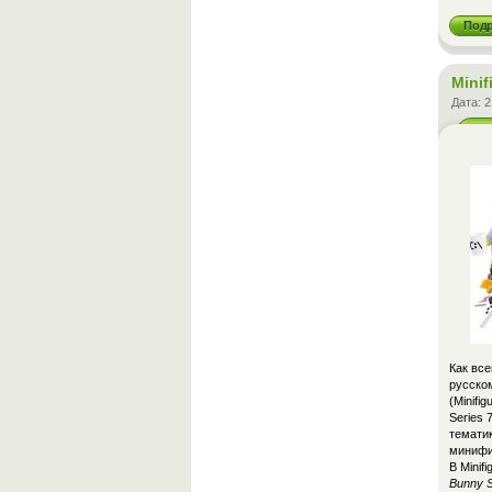
Под
Minif
Дата:
2
Как вс
русском
(Minifi
Series 
тематик
минифиг
В Minif
Bunny S