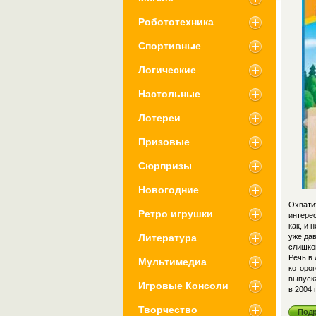
Робототехника
Спортивные
Логические
Настольные
Лотереи
Призовые
Сюрпризы
Новогодние
Охватит
Ретро игрушки
интерес
как, и 
Литература
уже да
слишком
Речь в
Мультимедиа
которог
выпуск
Игровые Консоли
в 2004 
Творчество
Под