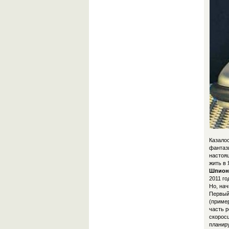
Казалос
фантази
настоя
жить в 
Шпион
2011 го
Но, нач
Первый
(пример
часть р
скоросш
планир