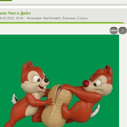
шки Чип и Дейл
8-02-2012, 19:44
Категория:
MacDonald’s
,
Ёлочные
,
Статьи
16644
1