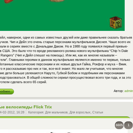
ейл, наверное, одни из самых известных друзей или даже правильнее сказать братьев
учков. Чип и Дейл это очень старые персонажи мультфильмов Диснея. Чаше всего их
вали в сериях вместе с Дональдам Даком. Но в 1988 году появился первый превью-
в США. Это было что-то вроде рекламного ролика нового мультфильма “Chip 'n Dale
Rangers” (Чип и Дейл спешат на помощь). Или же, как их многие называли –
тели”. Главными героями в данном мультфильме являются именно те первые, только
отанные классические персонажи и их новые друзья Гайка, Рокфор и муха – Вжик.
то я рассказываю про них и так, все-всё знают. Но мало ли учитывая, что многие
ие дети больше увлекаются Наруто, Губкой Бобом и подобными им персонажами
одстраховаться. В общей сложности сериал просуществовал всего три года, и за это
спели сделать всего 65 серий.
Автор:
admin
робнее
ые велосипеды Flick Trix
4-02-2012, 16:28
Категория:
Для мальчиков
,
Для взрослых
,
Статьи
6605
1