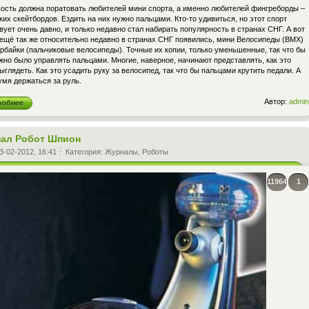
вость должна поратовать любителей мини спорта, а именно любителей фингреборды –
их скейтбордов. Ездить на них нужно пальцами. Кто-то удивиться, но этот спорт
ует очень давно, и только недавно стал набирать популярность в странах СНГ. А вот
 ещё так же относительно недавно в странах СНГ появились, мини Велосипеды (BMX)
рбайки (пальчиковые велосипеды). Точные их копии, только уменьшенные, так что бы
но было управлять пальцами. Многие, наверное, начинают представлять, как это
ыглядеть. Как это усадить руку за велосипед, так что бы пальцами крутить педали. А
умя держаться за руль.
Автор:
admin
робнее
ал Робот Шпион
3-02-2012, 16:41
Категория:
Журналы
,
Роботы
11964
1