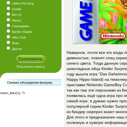
Littlest Pet Shop
Zooble
Ben 10
Naruto
Смешарики
Barbie / Барби
Winx Club
Bratz
Другие
Наверное, почти все кто когда
девяностые, помнят спец серию
синего цвета. Тогда данную сер
шоколадные яйца Kinder Surpris
году вышла игра “Das Geheimnis 
Happy Hippo-Island) на тематик
Свежие обсуждения форума
приставки Nintendo GameBoy Co
так как там эти персонажи из К
return_links(1); ?>
появилась ещё одна игра про и
самой игре, я думаю нужно про
популярной серии Kinder Surpri
из Киндер сюрприз знают многие
Для этого и предназначен наш с
полезную и нужную информаци