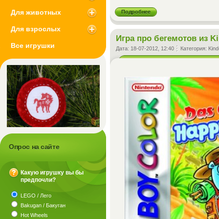
Для животных
Подробнее
Для взрослых
Игра про бегемотов из Ki
Все игрушки
Дата:
18-07-2012, 12:40
Категория:
Kind
Опрос на сайте
Какую игрушку вы бы
предпочли?
?
LEGO / Лего
Bakugan / Бакуган
Hot Wheels