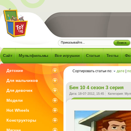
Frequently
d Question -
об игрушках и
Сайт
Мультфильмы
Все игрушки
Статьи
Тесты
Фо
 что с ними
зано
Детские
Сортировать статьи по:
дате
|
п
Для мальчиков
Бен 10 4 сезон 3 серия
Для девочек
Дата:
18-07-2012, 15:45
Категория:
Мул
Модели
Hot Wheels
Конструкторы
Мягкие