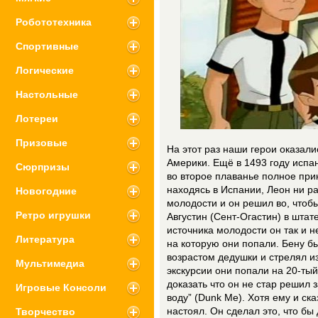
Робототехника
Спортивные
Логические
Настольные
Лотереи
Призовые
На этот раз наши герои оказал
Америки. Ещё в 1493 году исп
Сюрпризы
во второе плаванье полное пр
находясь в Испании, Леон ни р
Новогодние
молодости и он решил во, чтобы
Ретро игрушки
Августин (Сент-Огастин) в шта
источника молодости он так и н
Литература
на которую они попали. Бену б
возрастом дедушки и стрелял из
Мультимедиа
экскурсии они попали на 20-тый
доказать что он не стар решил 
Игровые Консоли
воду” (Dunk Me). Хотя ему и ска
Творчество
настоял. Он сделал это, что бы 