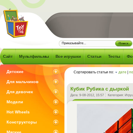
Frequently
d Question -
об игрушках и
Сайт
Мультфильмы
Все игрушки
Статьи
Тесты
Фо
 что с ними
зано
Детские
Сортировать статьи по:
дате
|
п
Для мальчиков
Кубик Рубика с дыркой
Для девочек
Дата:
9-08-2012, 15:57
Категория:
Игру
Модели
Hot Wheels
Конструкторы
Мягкие