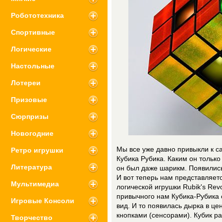
Робототехника
Спортивные
Логические
Настольные
Лотереи
Призовые
Сюрпризы
Новогодние
Мы все уже давно привыкли к 
Ретро игрушки
Кубика Рубика. Каким он только
Литература
он был даже шарикм. Появились
И вот теперь нам представляет
Мультимедиа
логической игрушки Rubik's Revo
привычного нам Кубика-Рубика 
Игровые Консоли
вид. И то появилась дырка в ц
кнопками (сенсорами). Кубик ра
Творчество