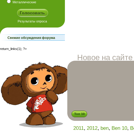
Металлические
Свежие обсуждения форума
return_links(1); ?>
Новое на сайте
Топ 10
,
,
,
,
2011
2012
ben
Ben 10
B