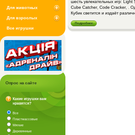
шесть увлекательных игр: Light 
Для животных
Cube Catcher, Code Cracker, . 
Кубик светится и издаёт различ
Для взрослых
Подробнее
Все игрушки
Опрос на сайте
Какие игрушки вам
нравятся?
?
Все
Пластмассовые
Мягкие
Деревянные