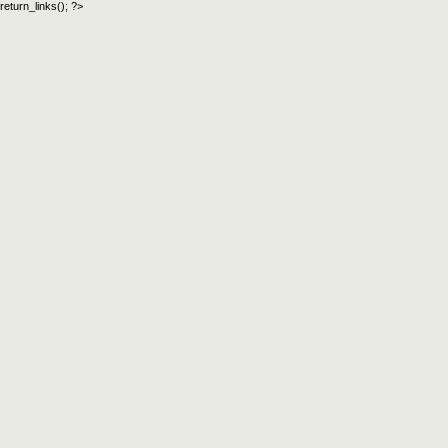
return_links(); ?>
официальный