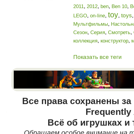
,
,
,
,
2011
2012
ben
Ben 10
B
toy
,
,
,
toys
LEGO
on-line
,
Мультфильмы
Настольн
,
,
,
Сезон
Серия
Смотреть
,
,
коллекция
конструктор
Показать все теги
Все права сохранены за
Frequently
Всё об игрушках и 
Обращаем особое внимание на т