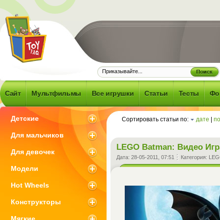
Frequently
d Question -
об игрушках и
Сайт
Мультфильмы
Все игрушки
Статьи
Тесты
Фо
 что с ними
зано
Детские
Сортировать статьи по:
дате
|
п
Для мальчиков
LEGO Batman: Видео Игр
Для девочек
Дата:
28-05-2011, 07:51
Категория:
LE
Модели
Hot Wheels
Конструкторы
Мягкие