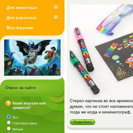
Для животных
Для взрослых
Все игрушки
Опрос на сайте
Стерео картинка во все времен
Какие игрушки вам
думаю, что не стоит напоминать
нравятся?
?
тогда же когда и кинематограф,
Все
Подробнее
Пластмассовые
Мягкие