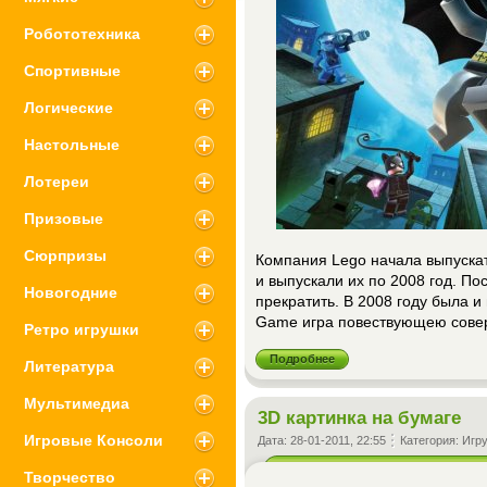
Робототехника
Спортивные
Логические
Настольные
Лотереи
Призовые
Сюрпризы
Компания Lego начала выпускат
и выпускали их по 2008 год. По
Новогодние
прекратить. В 2008 году была 
Game игра повествующею сове
Ретро игрушки
Подробнее
Литература
Мультимедиа
3D картинка на бумаге
Игровые Консоли
Дата:
28-01-2011, 22:55
Категория:
Игр
Творчество