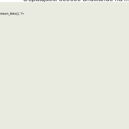
данных текстовых материалов,
return_links(); ?>
официальный