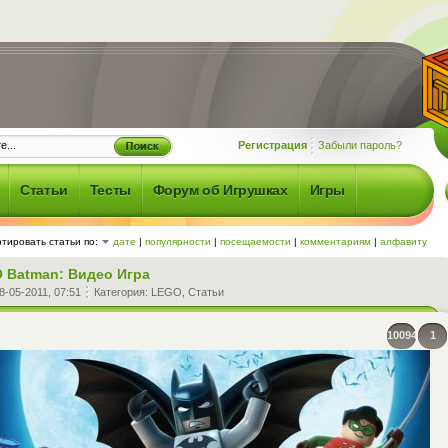
Регистрация
Забыли пароль?
Статьи
Тесты
Форум об Игрушках
Игры
тировать статьи по:
дате
|
популярности
|
посещаемости
|
комментариям
|
алфавиту
 Batman: Видео Игра
8-05-2011, 07:51
Категория:
LEGO
,
Статьи
10094
1