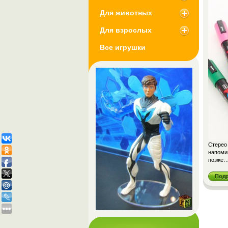
Для животных
Для взрослых
Все игрушки
Стерео
напомин
позже
Под