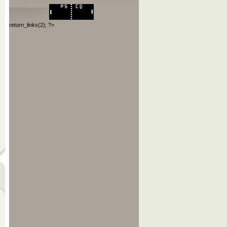
return_links(2); ?>