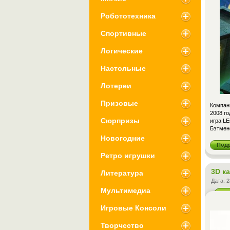
Робототехника
Спортивные
Логические
Настольные
Лотереи
Призовые
Компани
2008 го
Сюрпризы
игра L
Бэтмен
Новогодние
Под
Ретро игрушки
3D к
Литература
Дата:
2
Мультимедиа
Игровые Консоли
Творчество