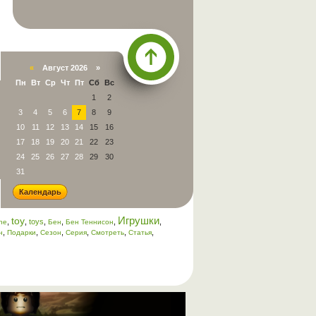
«
Август 2026 »
Пн
Вт
Ср
Чт
Пт
Сб
Вс
Наверх
1
2
3
4
5
6
7
8
9
10
11
12
13
14
15
16
17
18
19
20
21
22
23
24
25
26
27
28
29
30
31
Календарь
Игрушки
toy
,
,
toys
,
,
,
,
ine
Бен
Бен Теннисон
,
,
,
,
,
,
н
Подарки
Сезон
Серия
Смотреть
Статья