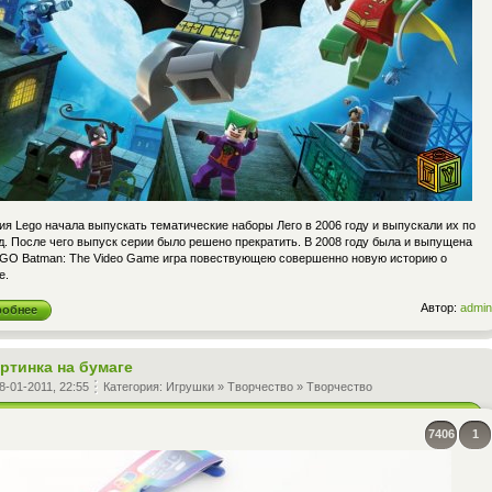
я Lego начала выпускать тематические наборы Лего в 2006 году и выпускали их по
д. После чего выпуск серии было решено прекратить. В 2008 году была и выпущена
EGO Batman: The Video Game игра повествующею совершенно новую историю о
е.
Автор:
admin
робнее
артинка на бумаге
8-01-2011, 22:55
Категория:
Игрушки
»
Творчество
»
Творчество
7406
1