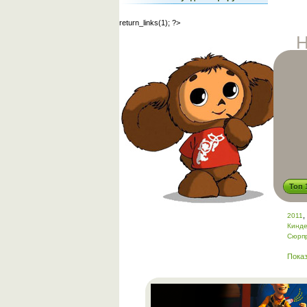
return_links(1); ?>
Н
Топ 
,
2011
Кинд
Сюрп
Показ