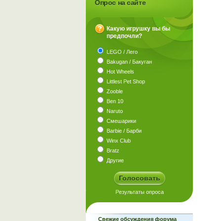
Опрос на сайте
Какую игрушку вы бы
предпочли?
?
LEGO / Лего
Bakugan / Бакуган
Hot Wheels
Littlest Pet Shop
Zooble
Ben 10
Naruto
Смешарики
Barbie / Барби
Winx Club
Bratz
Другие
Свежие обсуждения форума