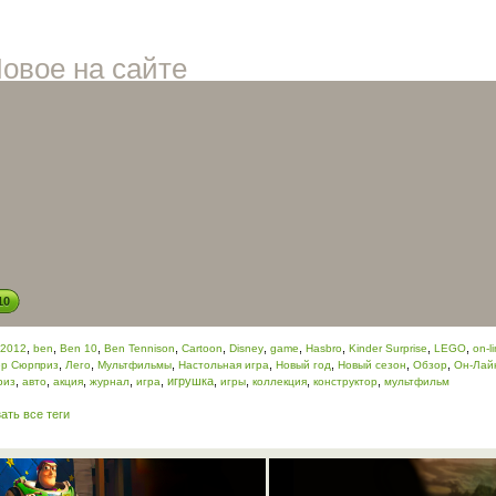
овое на сайте
10
,
,
,
,
,
,
,
,
,
,
2012
ben
Ben 10
Ben Tennison
Cartoon
Disney
game
Hasbro
Kinder Surprise
LEGO
on-l
,
,
,
,
,
,
,
ер Сюрприз
Лего
Мультфильмы
Настольная игра
Новый год
Новый сезон
Обзор
Он-Лай
,
,
,
,
,
игрушка
,
,
,
,
риз
авто
акция
журнал
игра
игры
коллекция
конструктор
мультфильм
ать все теги