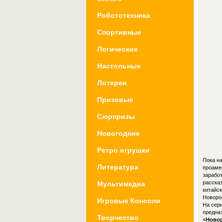
Робототехника
Спортивные
Логические
Настольные
Лотереи
Призовые
Сюрпризы
Новогодние
Ретро игрушки
Пока н
Литература
проаме
заработ
расска
Мультимедиа
китайс
Новоро
Игровые Консоли
На сери
предна
Творчество
«
Ново