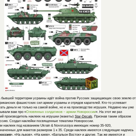
а бывшей территории усраины идёт война против Русских защищающих свою землю от
риканских фашистских сил армии усраины и отрядов карателей. Кто-то успевает
ать деньги не только на самой войне, но и на производстве игрушек. Недавно мы уже
зывали вам про «
Оловянных солдатиков – армии Новороссии
». На этот же раз
кий производитель наклеек на игрушки (макеты)
Star-Decals
. Признав таким образом
ссию. Создал наклейки посвященные тематики Новороссии.
и наклеек под названием Ukrain & Novorussiya имеющих номер 35-920,
значенных для макетов размером 1 к 35. Среди наклеек имеются следующие надпись
россия
», «На львов», «На киев», «Батальон Восток» и другие. Так же имеются и