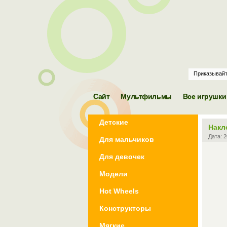
TOY Frequently
Asked Question -
Всё об игрушках и
Сайт
Мультфильмы
Все игрушки
том, что с ними
связано
Детские
Накл
Дата:
2
Для мальчиков
Для девочек
Модели
Hot Wheels
Конструкторы
Мягкие