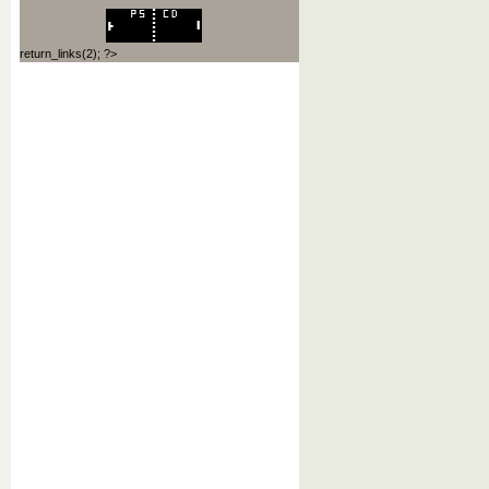
return_links(2); ?>