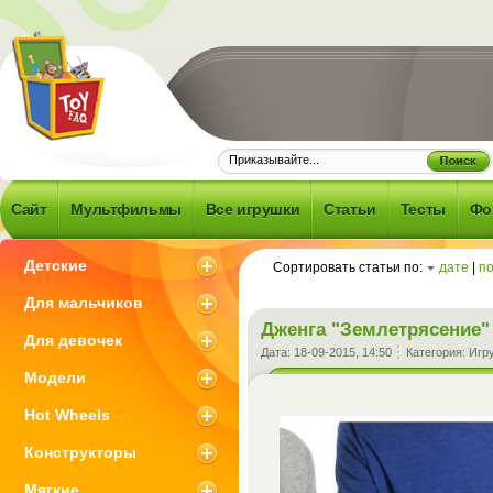
Frequently
d Question -
об игрушках и
Сайт
Мультфильмы
Все игрушки
Статьи
Тесты
Фо
 что с ними
зано
Детские
Сортировать статьи по:
дате
|
п
Для мальчиков
Дженга "Землетрясение"
Для девочек
Дата:
18-09-2015, 14:50
Категория:
Игр
Модели
Hot Wheels
Конструкторы
Мягкие