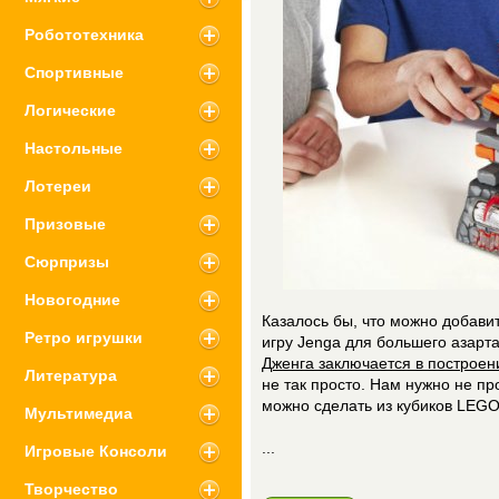
Робототехника
Спортивные
Логические
Настольные
Лотереи
Призовые
Сюрпризы
Новогодние
Казалось бы, что можно добави
Ретро игрушки
игру Jenga для большего азарта
Дженга заключается в построе
Литература
не так просто. Нам нужно не пр
можно сделать из кубиков LEGO
Мультимедиа
...
Игровые Консоли
Творчество