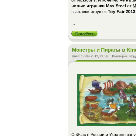
от
Nicktoons
. И конечно же на 
новые игрушки Max Steel
от
M
выставке игрушек
Toy Fair 2013
...
Подробнее
Монстры и Пираты в Kind
Дата:
17-09-2013, 21:36
Категория:
Игр
Сейчас в России и Украине запу