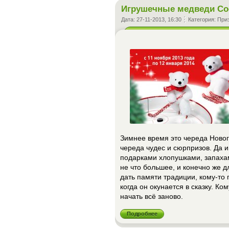
Игрушечные медведи Coc
Дата:
27-11-2013, 16:30
Категория:
При
Зимнее время это череда Новог
череда чудес и сюрпризов. Да и
подарками хлопушками, запахам
не что большее, и конечно же дл
дать памяти традиции, кому-то
когда он окунается в сказку. Ко
начать всё заново.
Подробнее