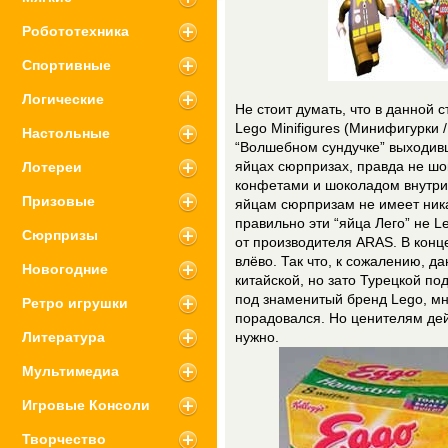
Робототехника
Спортивные
Логические
Не стоит думать, что в данной с
Lego Minifigures (Минифигурки / 
Настольные
“Волшебном сундучке” выходивш
Лотереи
яйцах сюрпризах, правда не шок
конфетами и шоколадом внутри.
Призовые
яйцам сюрпризам не имеет ник
правильно эти “яйца Лего” не L
Сюрпризы
от производителя ARAS. В конце
влёво. Так что, к сожалению, д
Новогодние
китайской, но зато Турецкой п
под знаменитый бренд Lego, мно
Ретро игрушки
порадовался. Но ценителям дей
Литература
нужно.
Мультимедиа
Игровые Консоли
Творчество