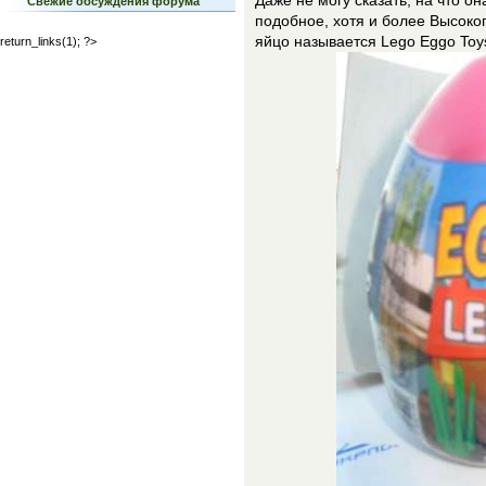
Даже не могу сказать, на что он
Свежие обсуждения форума
подобное, хотя и более Высоког
яйцо называется Lego Eggo Toys
return_links(1); ?>