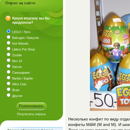
Опрос на сайте
Какую игрушку вы бы
предпочли?
?
LEGO / Лего
Bakugan / Бакуган
Hot Wheels
Littlest Pet Shop
Zooble
Ben 10
Naruto
Смешарики
Barbie / Барби
Winx Club
Bratz
Другие
Несколько конфет по виду от
конфеты M&M (M and M). И шоко