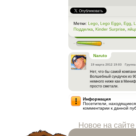
Метки:
Lego
,
Lego Eggo
,
Egg
,
L
Подделка
,
Kinder Surprise
,
яйц
Naruto
19 марта 2012 19:03
Группа
Нет, что бы самой компан
Волшебный сундучок из 90
немного ниже как в Минифи
просто сметали.
Информация
Посетители, находящиеся
комментарии к данной пу
Новое на сайте