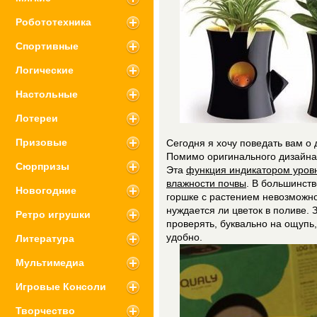
Робототехника
Спортивные
Логические
Настольные
Лотереи
Призовые
Сегодня я хочу поведать вам о
Помимо оригинального дизайна
Сюрпризы
Эта
функция индикатором уров
влажности почвы
. В большинств
Новогодние
горшке с растением невозможн
нуждается ли цветок в поливе.
Ретро игрушки
проверять, буквально на ощупь
удобно.
Литература
Мультимедиа
Игровые Консоли
Творчество