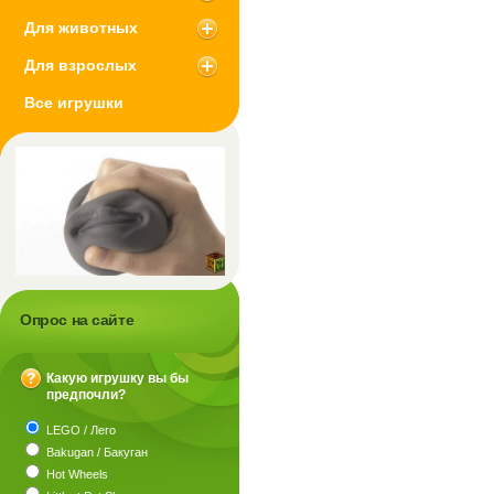
Для животных
Для взрослых
Все игрушки
Опрос на сайте
Какую игрушку вы бы
предпочли?
?
LEGO / Лего
Bakugan / Бакуган
Hot Wheels