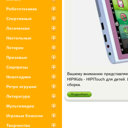
Робототехника
Спортивные
Логические
Настольные
Лотереи
Призовые
Сюрпризы
Вашему вниманию представляе
Новогодние
HIPIKids - HIPITouch для детей.
сборка.
Ретро игрушки
Подробнее
Литература
Мультимедиа
Игровые Консоли
Творчество