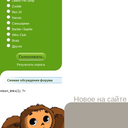
Littlest Pet Shop
Zooble
Ben 10
Naruto
Смешарики
Barbie / Барби
Winx Club
Bratz
Другие
Свежие обсуждения форума
return_links(1); ?>
Новое на сайте