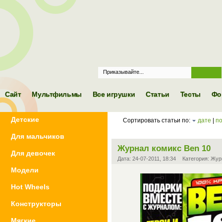
Frequently
d Question -
об игрушках и
Сайт
Мультфильмы
Все игрушки
Статьи
Тесты
Фо
 что с ними
зано
Детские
Сортировать статьи по:
дате
|
п
Для мальчиков
Журнал комикс Ben 10
Для девочек
Дата:
24-07-2011, 18:34
Категория:
Жур
Модели
Hot Wheels
Конструкторы
Мягкие