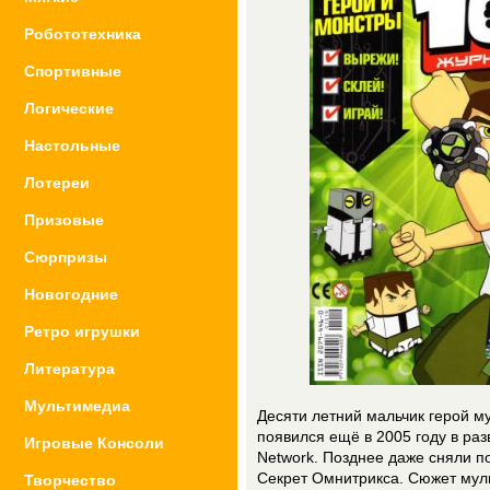
Робототехника
Спортивные
Логические
Настольные
Лотереи
Призовые
Сюрпризы
Новогодние
Ретро игрушки
Литература
Мультимедиа
Десяти летний мальчик герой м
появился ещё в 2005 году в ра
Игровые Консоли
Network. Позднее даже сняли 
Секрет Омнитрикса. Сюжет муль
Творчество