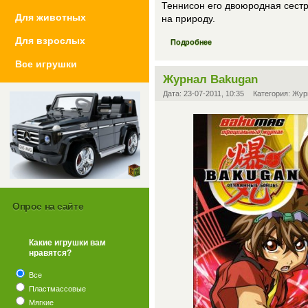
Теннисон его двоюродная сестр
Для животных
на природу.
Для взрослых
Подробнее
Все игрушки
Журнал Bakugan
Дата:
23-07-2011, 10:35
Категория:
Жур
Опрос на сайте
Какие игрушки вам
нравятся?
?
Все
Пластмассовые
Мягкие