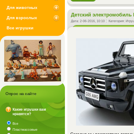
Для животных
Детский электромобиль 
Для взрослых
Дата:
2-06-2016, 10:10
Категория:
Игру
Все игрушки
Опрос на сайте
Какие игрушки вам
нравятся?
?
Все
Пластмассовые