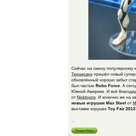
Сейчас на смену популярному к
Теннисану
пришёл новый супер
обновлённый хорошо забыт ста
был частью
Robo Force
. А сег
Южной Америке. И всё благод
от
Nicktoons
. И конечно же на 
новые игрушки Max Steel
от
M
выставке игрушек
Toy Fair 2013
...
Подробнее