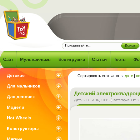
Frequently
d Question -
об игрушках и
Сайт
Мультфильмы
Все игрушки
Статьи
Тесты
Фо
 что с ними
зано
Детские
Сортировать статьи по:
дате
|
п
Для мальчиков
Детский электроквадроц
Для девочек
Дата:
2-06-2016, 10:15
Категория:
От 3-
Модели
Hot Wheels
Конструкторы
Мягкие