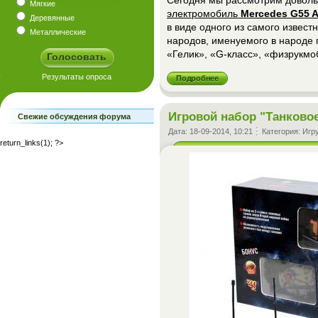
Сегодня мы рассмотрим доволь
Мягкие
электромобиль
Mercedes G55 
Деревянные
в виде одного из самого извест
Металлические
народов, именуемого в народе п
«Гелик», «G-класс», «физрукмо
Подробнее
Игровой набор "Танково
Свежие обсуждения форума
Дата:
18-09-2014, 10:21
Категория:
Игр
return_links(1); ?>