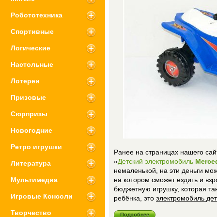
Робототехника
Спортивные
Логические
Настольные
Лотереи
Призовые
Сюрпризы
Новогодние
Ретро игрушки
Ранее на страницах нашего сай
«
Детский электромобиль
Merce
Литература
немаленькой, на эти деньги мо
Мультимедиа
на котором сможет ездить и вз
бюджетную игрушку, которая та
Игровые Консоли
ребёнка, это
электромобиль де
Творчество
Подробнее