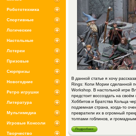
Робототехника
Спортивные
Логические
Настольные
Лотереи
Призовые
Сюрпризы
В данной статье я хочу рассказа
Новогодние
Rings: Копи Мории сделанной п
Workshop. В настольной игре В
Ретро игрушки
предстоит воссоздать на своём
Хоббитов и Братства Кольца че
Литература
подземная страна, когда-то оч
Мультимедиа
превратили их в огромный прек
толпами гоблинов, и громадным
Игровые Консоли
Подробнее
Творчество