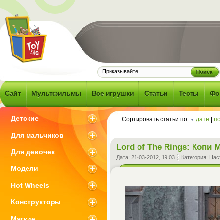
Frequently
d Question -
об игрушках и
Сайт
Мультфильмы
Все игрушки
Статьи
Тесты
Фо
 что с ними
зано
Детские
Сортировать статьи по:
дате
|
п
Для мальчиков
Lord of The Rings: Копи 
Для девочек
Дата:
21-03-2012, 19:03
Категория:
Нас
Модели
Hot Wheels
Конструкторы
Мягкие