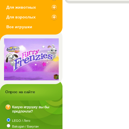
Для животных
Для взрослых
Все игрушки
Опрос на сайте
Какую игрушку вы бы
предпочли?
?
LEGO / Лего
Bakugan / Бакуган