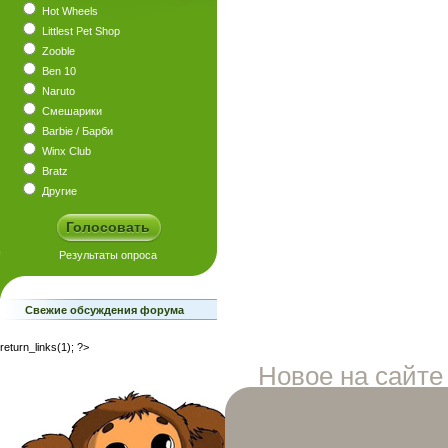
Hot Wheels
Littlest Pet Shop
Zooble
Ben 10
Naruto
Смешарики
Barbie / Барби
Winx Club
Bratz
Другие
Свежие обсуждения форума
return_links(1); ?>
Новое на сайте