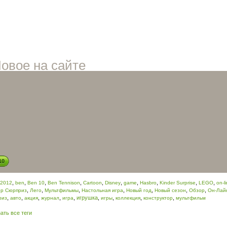
овое на сайте
10
,
,
,
,
,
,
,
,
,
,
2012
ben
Ben 10
Ben Tennison
Cartoon
Disney
game
Hasbro
Kinder Surprise
LEGO
on-l
,
,
,
,
,
,
,
ер Сюрприз
Лего
Мультфильмы
Настольная игра
Новый год
Новый сезон
Обзор
Он-Лай
,
,
,
,
,
игрушка
,
,
,
,
риз
авто
акция
журнал
игра
игры
коллекция
конструктор
мультфильм
ать все теги