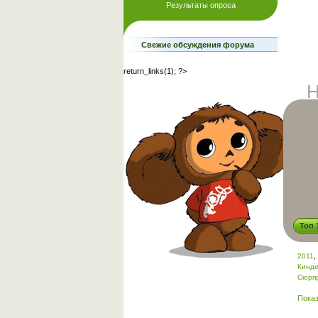
Свежие обсуждения форума
return_links(1); ?>
Н
Топ 
,
2011
Кинд
Сюрп
Показ