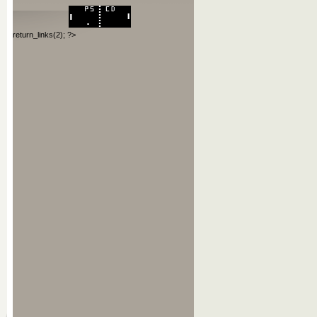
return_links(2); ?>