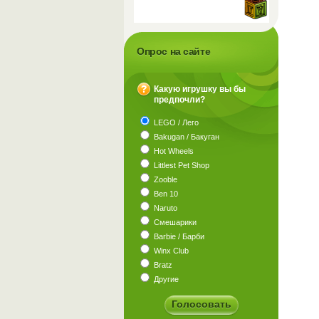
Опрос на сайте
Какую игрушку вы бы
предпочли?
?
LEGO / Лего
Bakugan / Бакуган
Hot Wheels
Littlest Pet Shop
Zooble
Ben 10
Naruto
Смешарики
Barbie / Барби
Winx Club
Bratz
Другие