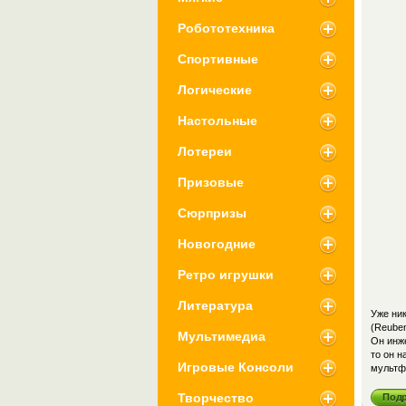
Робототехника
Спортивные
Логические
Настольные
Лотереи
Призовые
Сюрпризы
Новогодние
Ретро игрушки
Литература
Уже ник
(Reube
Мультимедиа
Он инж
то он 
Игровые Консоли
мультфи
Творчество
Под