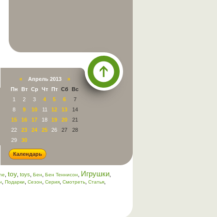
«
Апрель 2013
»
Пн
Вт
Ср
Чт
Пт
Сб
Вс
Наверх
1
2
3
4
5
6
7
8
9
10
11
12
13
14
15
16
17
18
19
20
21
22
23
24
25
26
27
28
29
30
Календарь
Игрушки
toy
,
,
toys
,
,
,
,
ine
Бен
Бен Теннисон
,
,
,
,
,
,
н
Подарки
Сезон
Серия
Смотреть
Статья