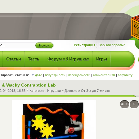
Регистрация
Забыли пароль?
Статьи
Тесты
Форум об Игрушках
Игры
тировать статьи по:
дате
|
популярности
|
посещаемости
|
комментариям
|
алфавиту
d & Wacky Contraption Lab
2-04-2013, 16:56
Категория:
Игрушки
»
Детские
»
От 3-х до 7-ми лет
4193
0