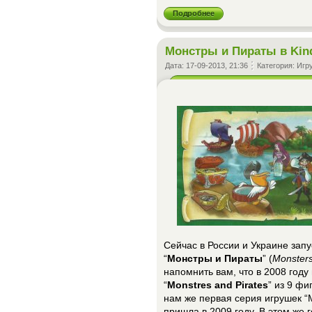
Подробнее
Монстры и Пираты в Kind
Дата:
17-09-2013, 21:36
Категория:
Игр
Сейчас в России и Украине запу
“
Монстры и Пираты
” (
Monsters
напомнить вам, что в 2008 год
“
Monstres and Pirates
” из 9 ф
нам же первая серия игрушек “
пришла в 2009 году. В этом же