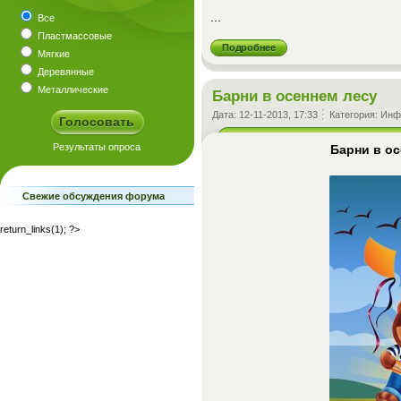
...
Все
Пластмассовые
Подробнее
Мягкие
Деревянные
Металлические
Барни в осеннем лесу
Дата:
12-11-2013, 17:33
Категория:
Инф
Барни в ос
Свежие обсуждения форума
return_links(1); ?>