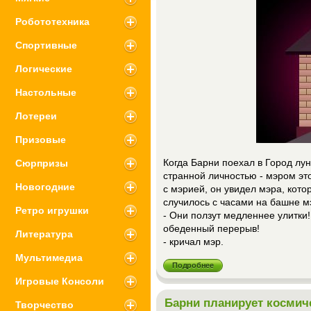
Робототехника
Спортивные
Логические
Настольные
Лотереи
Призовые
Сюрпризы
Когда Барни поехал в Город лун
странной личностью - мэром эт
Новогодние
с мэрией, он увидел мэра, котор
случилось с часами на башне м
Ретро игрушки
- Они ползут медленнее улитки
обеденный перерыв!
Литература
- кричал мэр.
Мультимедиа
Подробнее
Игровые Консоли
Барни планирует космич
Творчество