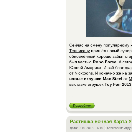
Сейчас на смену популярному к
Теннисану
пришёл новый супер
обновлённый хорошо забыт ста
был частью
Robo Force
. А сег
Южной Америке. И всё благод
от
Nicktoons
. И конечно же на 
новые игрушки Max Steel
от
M
выставке игрушек
Toy Fair 2013
...
Подробнее
Растишка ночная Карта У
Дата:
9-10-2013, 16:10
Категория:
Игру