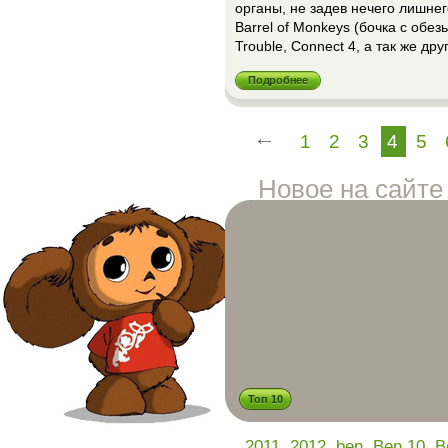
органы, не задев нечего лишнего,
Barrel of Monkeys (бочка с обез
Trouble, Connect 4, а так же др
Подробнее
1
2
3
4
5
Новое на сайте
Топ 10
,
,
,
,
2011
2012
ben
Ben 10
B