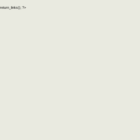
данных текстовых материалов,
return_links(); ?>
официальный