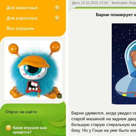
Дата:
12-11-2013, 17:42
Категория:
Игр
Для животных
Барни планирует 
Для взрослых
Все игрушки
Опрос на сайте
Барни удивился, когда увидел с
старой машиной на заднем двор
большую старую стиральную ма
Какие игрушки вам
боку. Но у Гоши на уме было ко
нравятся?
?