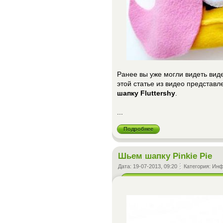
Ранее вы уже могли видеть вид
этой статье из видео представл
шапку Fluttershy
.
...
Подробнее
Шьем шапку Pinkie Pie
Дата:
19-07-2013, 09:20
Категория:
Инф