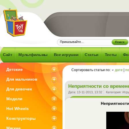
Frequently
d Question -
об игрушках и
Сайт
Мультфильмы
Все игрушки
Статьи
Тесты
Фо
 что с ними
зано
Детские
Сортировать статьи по:
дате
|
п
Для мальчиков
Неприятности со времен
Для девочек
Дата:
13-11-2013, 13:32
Категория:
Игр
Модели
Неприятности
Hot Wheels
Конструкторы
Мягкие