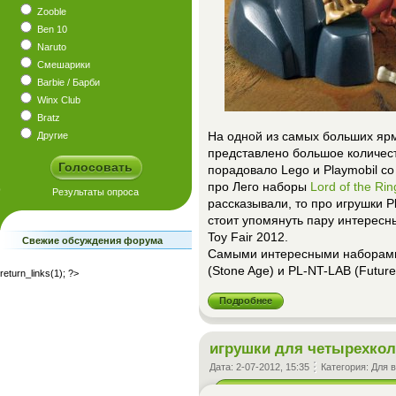
Zooble
Ben 10
Naruto
Смешарики
Barbie / Барби
Winx Club
Bratz
На одной из самых больших ярм
Другие
представлено большое количес
порадовало Lego и Playmobil с
про Лего наборы
Lord of the Rin
рассказывали, то про игрушки 
стоит упомянуть пару интересн
Toy Fair 2012.
Свежие обсуждения форума
Самыми интересными наборами
(Stone Age) и PL-NT-LAB (Future 
return_links(1); ?>
Подробнее
игрушки для четырехкол
Дата:
2-07-2012, 15:35
Категория:
Для 