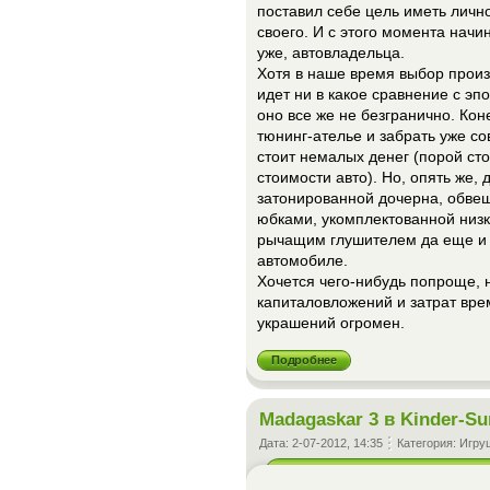
поставил себе цель иметь лично
своего. И с этого момента начи
уже, автовладельца.
Хотя в наше время выбор прои
идет ни в какое сравнение с эп
оно все же не безгранично. Кон
тюнинг-ателье и забрать уже со
стоит немалых денег (порой ст
стоимости авто). Но, опять же, 
затонированной дочерна, обве
юбками, укомплектованной низ
рычащим глушителем да еще и 
автомобиле.
Хочется чего-нибудь попроще,
капиталовложений и затрат вре
украшений огромен.
Подробнее
Madagaskar 3 в Kinder-Su
Дата:
2-07-2012, 14:35
Категория:
Игру