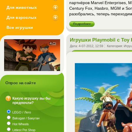
партнёров Marvel Enterprises, Mic
Для животных
Century Fox, Hasbro, MGM и Son
разобрались, теперь переходим
Для взрослых
Подробнее
Все игрушки
Игрушки Playmobil c Toy 
Дата:
4-07-2012, 12:59
Категория:
Игру
Опрос на сайте
Какую игрушку вы бы
предпочли?
?
LEGO / Лего
Bakugan / Бакуган
Hot Wheels
Littlest Pet Shop