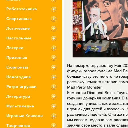
Робототехника
Спортивные
Логические
Настольные
Лотереи
Призовые
На ярмарке игрушек Toy Fair 2
Сюрпризы
фигурки героев фильма Mad Part
большинству это нечего не говор
Новогодние
расскажу немного истории сам
Ретро игрушки
Mad Party Monster.
Компания Diamond Select Toys a
Литература
году как дочерняя компания Diam
создания уникальных и захват
Мультимедиа
игрушек для детей и взрослых.
различных лицензий. Они же пр
Игровые Консоли
мы совсем недавно вам рассказ
Творчество
заняли своё место в зале славы