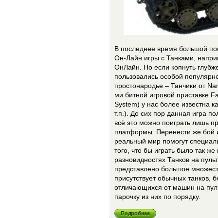
В последнее время большой по
Он-Лайн игры с Танками, напри
ОнЛайн. Но если копнуть глубже
пользовались особой популярнос
простонародье – Танчики от Na
ми битной игровой приставке Fa
System) у нас более известна к
т.п.). До сих пор данная игра 
всё это можно поиграть лишь п
платформы. Перенести же бой из
реальный мир помогут специаль
того, что бы играть было так же
разновидностях Танков на пульт
представлено большое множеств
присутствует обычных танков, б
отличающихся от машин на пуль
парочку из них по порядку.
Подробнее