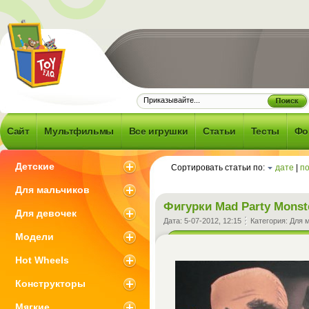
Frequently
d Question -
об игрушках и
Сайт
Мультфильмы
Все игрушки
Статьи
Тесты
Фо
 что с ними
зано
Детские
Сортировать статьи по:
дате
|
п
Для мальчиков
Фигурки Mad Party Monst
Для девочек
Дата:
5-07-2012, 12:15
Категория:
Для 
Модели
Hot Wheels
Конструкторы
Мягкие