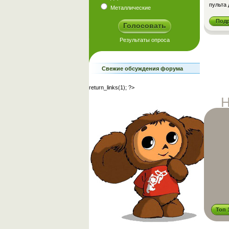
пульта 
Металлические
Под
Свежие обсуждения форума
return_links(1); ?>
Н
Топ 