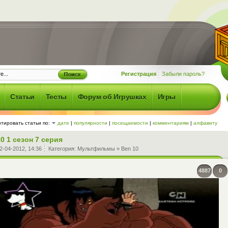
Регистрация
Забыли пароль?
Статьи
Тесты
Форум об Игрушках
Игры
тировать статьи по:
дате
|
популярности
|
посещаемости
|
комментариям
|
алфавиту
0 1 сезон 7 серия
2-04-2012, 14:36
Категория:
Мультфильмы
»
Ben 10
4887
0