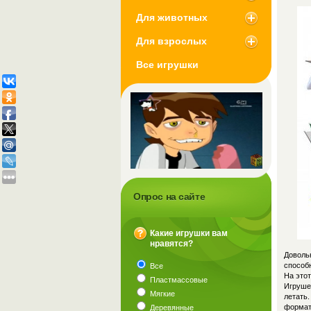
Для животных
Для взрослых
Все игрушки
Опрос на сайте
Какие игрушки вам
нравятся?
?
Доволь
способн
Все
На этот
Пластмассовые
Игруше
Мягкие
летать.
формат
Деревянные