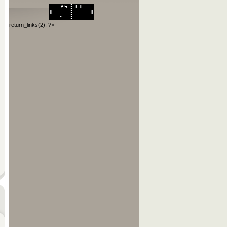
return_links(2); ?>