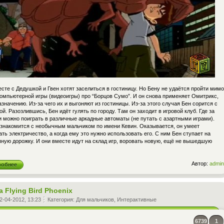
сте с Дедушкой и Гвен хотят заселиться в гостиницу. Но Бену не удаётся пройти мимо
компьютерной игры (видеоигры) про “Борцов Сумо”. И он снова применяет Омитрикс,
азначению. Из-за чего их и выгоняют из гостиницы. Из-за этого случая Бен сорится с
й. Разозлившись, Бен идёт гулять по городу. Там он заходит в игровой клуб. Где за
 можно поиграть в различные аркадные автоматы (не путать с азартными играми).
 знакомится с необычным мальчиком по имени Кевин. Оказывается, он умеет
ть электричество, а когда ему это нужно использовать его. С ним Бен ступает на
пную дорожку. И они вместе идут на склад игр, воровать новую, ещё не вышедшую
Автор:
admin
робнее
 Flying Bird Phoenix
2-04-2012, 13:23
Категория:
Для мальчиков
,
Интерактивные
6739
1