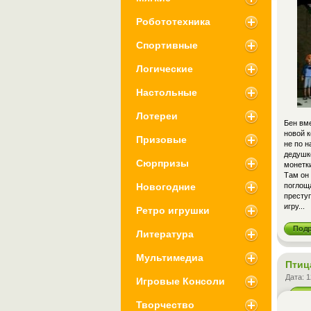
Робототехника
Спортивные
Логические
Настольные
Лотереи
Бен вме
новой 
Призовые
не по н
дедушко
Сюрпризы
монетки
Там он
Новогодние
поглоща
престу
игру...
Ретро игрушки
Под
Литература
Мультимедиа
Птица
Дата:
1
Игровые Консоли
Творчество